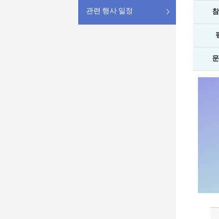
관련 행사 일정
참
문