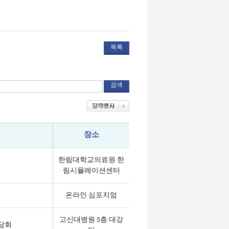
목록
장소
한림대학교의료원 한
림시뮬레이션센터
온라인 심포지엄
고신대병원 5층 대강
집담회