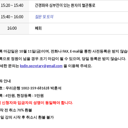
록 마감일은
10
월
11
일
(
금
)
이며
,
전화나
FAX, E-mail
을 통한 사전등록은 받지 않
으로 정원이 넘을 경우 조기 마감이 될 수 있으며
,
당일 등록은 받지 않습니다
.
자세한 문의는
ksdin.secretary@gmail.com
을 이용해 주세요
.
좌 안내
호
:
우리은행
1002-359-681628
박훈석
록
: 4
만원
,
현장등록
: 5
만원
 신청자와 입금자의 성명이 동일해야 합니다
.
작 전 취소
70%
환불
0
일 강의 시작 후 취소시 환불 불가