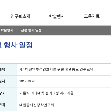
학술행사
관련 행사 일정
 행사 일정
제목
제4차 혈액투석간호사를 위한 혈관통로 연수교육
일시
2019-10-20
장소
가톨릭 의과대학 성의교정 마리아홀
주최
대한중재신장학연구회