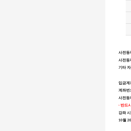
사전등
사전등록
기타 
입금계
계좌번
사전등
-
반드시
강좌 시
10
월
2