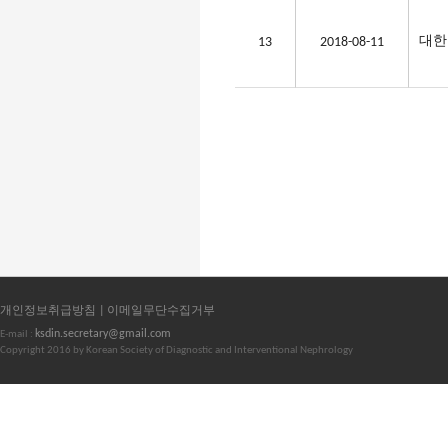
대한
13
2018-08-11
개인정보취급방침 |
이메일무단수집거부
ksdin.secretary@gmail.com
E-mail :
Copyright 2016 by Korean Society of Diagnostic and Interventional Nephrology