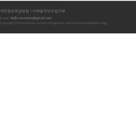
개인정보취급방침 |
이메일무단수집거부
ksdin.secretary@gmail.com
E-mail :
Copyright 2016 by Korean Society of Diagnostic and Interventional Nephrology