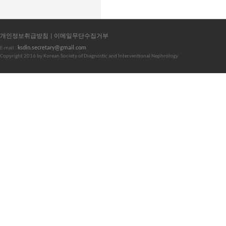
개인정보취급방침 |
이메일무단수집거부
ksdin.secretary@gmail.com
E-mail :
Copyright 2016 by Korean Society of Diagnostic and Interventional Nephrology