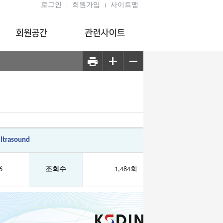
로그인
회원가입
사이트맵
ltrasound
6
조회수
1,484회