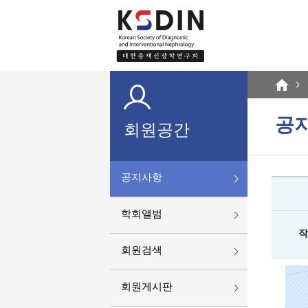
공
회원공간
공지사항
학회앨범
작
회원검색
회원게시판